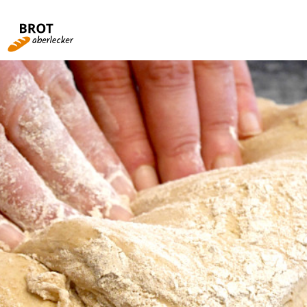
Rezepte von A-Z
Rund ums Brot
Fachbegriffe
Brotbacken für Einsteiger
Videos
Kochen mit Brot