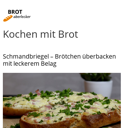
Kochen mit Brot
Rezepte von A-Z
Rund ums Brot
Schmandbriegel – Brötchen überbacken
mit leckerem Belag
Fachbegriffe
Brotbacken für Einsteiger
Videos
Kochen mit Brot