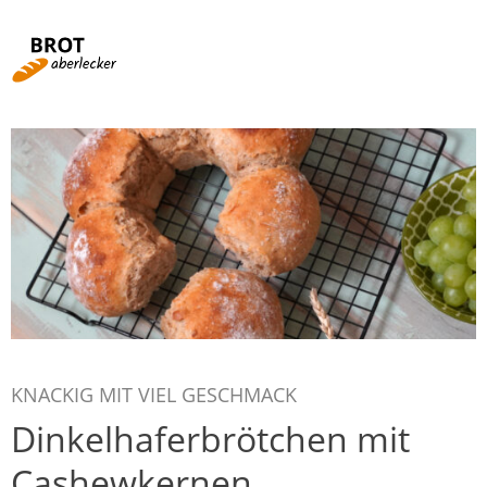
Rezepte von A-Z
Rund ums Brot
Fachbegriffe
Brotbacken für Einsteiger
Videos
KNACKIG MIT VIEL GESCHMACK
Dinkelhaferbrötchen mit
Kochen mit Brot
Cashewkernen