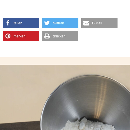
teilen
twittern
E-Mail
merken
drucken