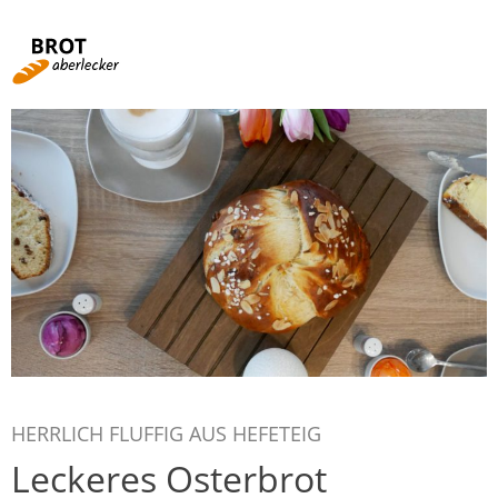
Rezepte von A-Z
Rund ums Brot
Fachbegriffe
Brotbacken für Einsteiger
Videos
HERRLICH FLUFFIG AUS HEFETEIG
Kochen mit Brot
Leckeres Osterbrot